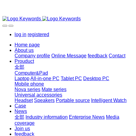
log in
registered
Home page
About us
Company profile
Online Message
feedback
Contact
Prouduct
全部
Computer&Pad
Laptop
All-in-one PC
Tablet PC
Desktop PC
Mobile phone
Nova series
Mate series
Universal accessories
Headset
Speakers
Portable source
Intelligent Watch
Case
News
全部
Industry information
Enterprise News
Media
coverage
Join us
feedback