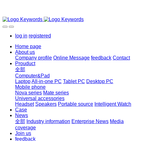
log in
registered
Home page
About us
Company profile
Online Message
feedback
Contact
Prouduct
全部
Computer&Pad
Laptop
All-in-one PC
Tablet PC
Desktop PC
Mobile phone
Nova series
Mate series
Universal accessories
Headset
Speakers
Portable source
Intelligent Watch
Case
News
全部
Industry information
Enterprise News
Media
coverage
Join us
feedback