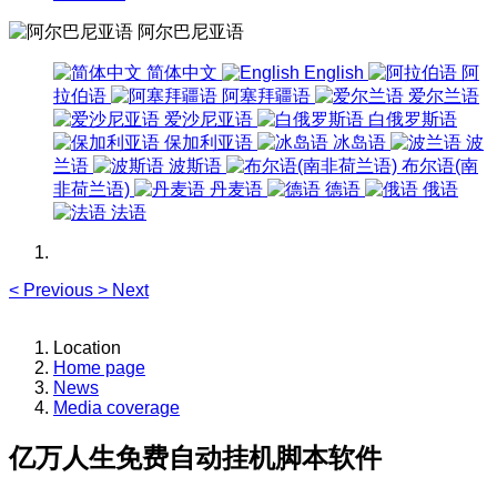
阿尔巴尼亚语
简体中文
English
阿
拉伯语
阿塞拜疆语
爱尔兰语
爱沙尼亚语
白俄罗斯语
保加利亚语
冰岛语
波
兰语
波斯语
布尔语(南
非荷兰语)
丹麦语
德语
俄语
法语
<
Previous
>
Next
Location
Home page
News
Media coverage
亿万人生免费自动挂机脚本软件