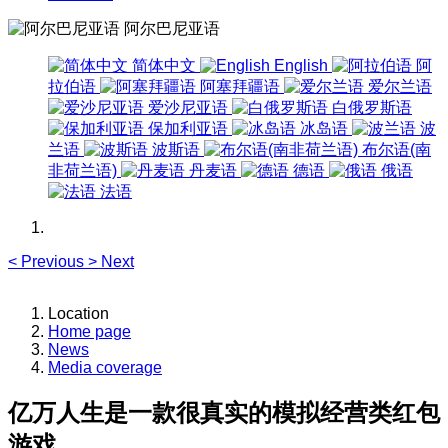
阿尔巴尼亚语
简体中文
English
阿
拉伯语
阿塞拜疆语
爱尔兰语
爱沙尼亚语
白俄罗斯语
保加利亚语
冰岛语
波
兰语
波斯语
布尔语(南
非荷兰语)
丹麦语
德语
俄语
法语
<
Previous
>
Next
Location
Home page
News
Media coverage
亿万人生是一款很真实的模拟经营类红包
游戏