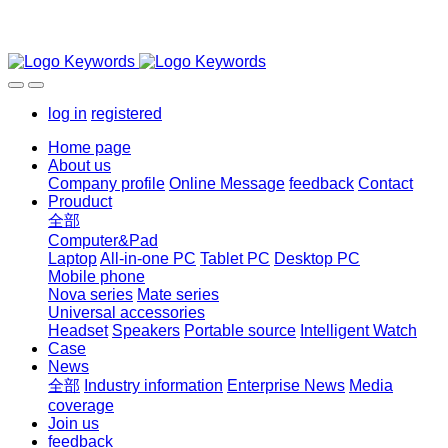
log in
registered
Home page
About us
Company profile
Online Message
feedback
Contact
Prouduct
全部
Computer&Pad
Laptop
All-in-one PC
Tablet PC
Desktop PC
Mobile phone
Nova series
Mate series
Universal accessories
Headset
Speakers
Portable source
Intelligent Watch
Case
News
全部
Industry information
Enterprise News
Media
coverage
Join us
feedback