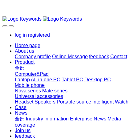
log in
registered
Home page
About us
Company profile
Online Message
feedback
Contact
Prouduct
全部
Computer&Pad
Laptop
All-in-one PC
Tablet PC
Desktop PC
Mobile phone
Nova series
Mate series
Universal accessories
Headset
Speakers
Portable source
Intelligent Watch
Case
News
全部
Industry information
Enterprise News
Media
coverage
Join us
feedback