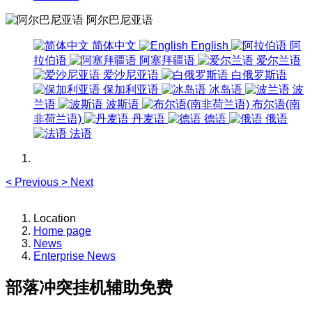
阿尔巴尼亚语
简体中文
English
阿
拉伯语
阿塞拜疆语
爱尔兰语
爱沙尼亚语
白俄罗斯语
保加利亚语
冰岛语
波
兰语
波斯语
布尔语(南
非荷兰语)
丹麦语
德语
俄语
法语
<
Previous
>
Next
Location
Home page
News
Enterprise News
部落冲突挂机辅助免费