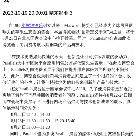
2023-10-19 20:00:01
精东影业
3
自1985
小熊消消乐
创立以来，Macworld博览会已经成为全球最具影
响力的苹果生态圈的盛会。本届博览会以“创新定义未来”为主题，将于
8月21日在北京国家会议中心拉开帷幕。届时，Parallels也会参加此次
博览会，向消费者展示其创新的产品与技术。
“在技术更迭如此快速的今天，创新是企业可持续发展的驱动力。”
Parallels大中华区跨平台应用销售总监赵信荣先生表示：“在此次博览会
上，Parallels将向消费者展示我们在提升用户体验方面所做的不懈努
力。此外，博览会也为我们与消费者之间建立了一个很好的平台，以
倾听他们的心声，让我们持续地为他们带来创新的产品与技术。”
此次Parallels展台位于国家会议中心A110。为了使消费者更加近距
离地了解旗下产品并回答消费者的问题，Parallels还将在8月22-24日期
间在会场中央展示区上进行四场产品咨询与技术创新成果的展示。具
体展示时间分别为：
8月22日13:40—14:00
8月23日11:30—11:50；15:20-15:40
8月24日11:00—11:20
同时，Parallels也为参访Parallels展台的媒体和观众朋友准备精美的