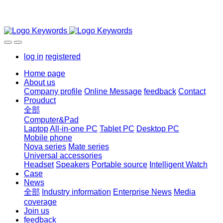
log in
registered
Home page
About us
Company profile
Online Message
feedback
Contact
Prouduct
全部
Computer&Pad
Laptop
All-in-one PC
Tablet PC
Desktop PC
Mobile phone
Nova series
Mate series
Universal accessories
Headset
Speakers
Portable source
Intelligent Watch
Case
News
全部
Industry information
Enterprise News
Media
coverage
Join us
feedback