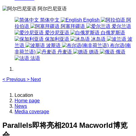
阿尔巴尼亚语
简体中文
English
阿
拉伯语
阿塞拜疆语
爱尔兰语
爱沙尼亚语
白俄罗斯语
保加利亚语
冰岛语
波
兰语
波斯语
布尔语(南
非荷兰语)
丹麦语
德语
俄语
法语
<
Previous
>
Next
Location
Home page
News
Media coverage
Parallels即将亮相2014 Macworld博览
会